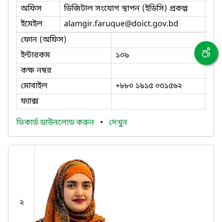
অফিস
ডিজিটাল সংযোগ স্থাপন (ইডিসি) প্রকল্প
ইমেইল
alamgir.faruque
@doict.gov.bd
ফোন (অফিস)
ইন্টারকম
১০৯
কক্ষ নম্বর
মোবাইল
+৮৮০ ১৯১৫ ০৩১৫৬২
ফ্যাক্স
ভিকার্ড ডাউনলোড করুন
•
দেখুন
২