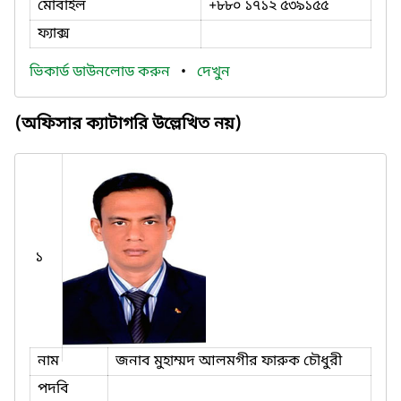
মোবাইল
+৮৮০ ১৭১২ ৫৩৯১৫৫
ফ্যাক্স
ভিকার্ড ডাউনলোড করুন
•
দেখুন
(অফিসার ক্যাটাগরি উল্লেখিত নয়)
১
নাম
জনাব মুহাম্মদ আলমগীর ফারুক চৌধুরী
পদবি