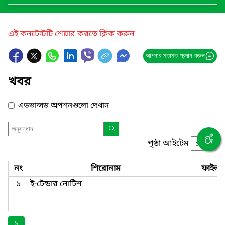
এই কনটেন্টটি শেয়ার করতে ক্লিক করুন
আপনার মতামত প্রদান করুন
খবর
এডভান্সড অপশনগুলো দেখান
পৃষ্ঠা আইটেম
নং
শিরোনাম
ফাইল
১
ই-টেন্ডার নোটিশ
১